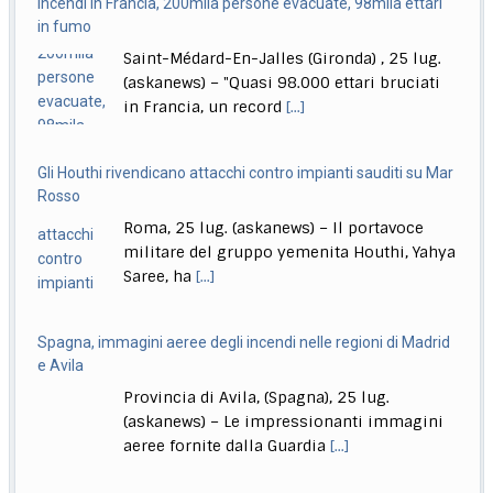
prossima volta
Saint-Médard-En-Jalles (Gironda) , 25 lug.
Roma, 26 lug. (askanews) – "Secondo me lo diventerà
(askanews) – "Quasi 98.000 ettari bruciati
presidente della Repubblica, magari la prossima
[...]
in Francia, un record
[...]
Gli Houthi rivendicano attacchi contro impianti sauditi su Mar
Rosso
Roma, 25 lug. (askanews) – Il portavoce
militare del gruppo yemenita Houthi, Yahya
Saree, ha
[...]
Spagna, immagini aeree degli incendi nelle regioni di Madrid
e Avila
Provincia di Avila, (Spagna), 25 lug.
(askanews) – Le impressionanti immagini
aeree fornite dalla Guardia
[...]
India, lascia il ministro dell’Istruzione, studenti in festa: finally