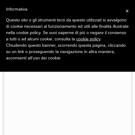
Informativa
×
Questo sito o gli strumenti terzi da questo utilizzati si avvalgono
di cookie necessari al funzionamento ed utili alle finalità illustrate
nella cookie policy. Se vuoi saperne di più o negare il consenso
Quotidiano d'informazione distribuito in Molise con
a tutti o ad alcuni cookie, consulta la
cookie policy
.
Chiudendo questo banner, scorrendo questa pagina, cliccando
su un link o proseguendo la navigazione in altra maniera,
acconsenti all’uso dei cookie.
Pietracatella, la casa della ricina e quella culla che resti
26/07/2026