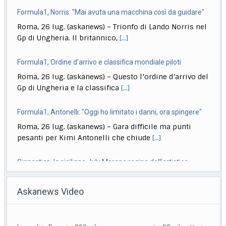
Formula1, Norris: "Mai avuta una macchina così da guidare"
Roma, 26 lug. (askanews) – Trionfo di Lando Norris nel
Gp di Ungheria. Il britannico,
[...]
Formula1, Ordine d’arrivo e classifica mondiale piloti
Roma, 26 lug. (askanews) – Questo l’ordine d’arrivo del
Gp di Ungheria e la classifica
[...]
Formula1, Antonelli: "Oggi ho limitato i danni, ora spingere"
Roma, 26 lug. (askanews) – Gara difficile ma punti
pesanti per Kimi Antonelli che chiude
[...]
Ginnastica, la siciliana July Marano regina dell’artistica
Roma, 26 lug. (askanews) – La nuova regina
Askanews Video
dell’artistica italiana, diciotto anni il prossimo
settembre,
[...]
Incendi in Francia, 200mila persone evacuate, 98mila ettari
Quirinale, La Russa: Meloni al Colle? Non questa, forse la
in fumo