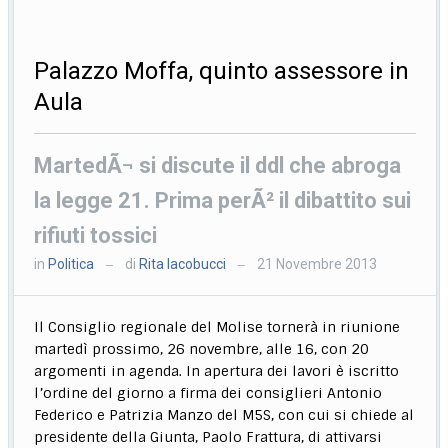
Palazzo Moffa, quinto assessore in
Aula
MartedÃ¬ si discute il ddl che abroga
la legge 21. Prima perÃ² il dibattito sui
rifiuti tossici
in
Politica
di
Rita Iacobucci
21 Novembre 2013
—
—
Il Consiglio regionale del Molise tornerà in riunione
martedì prossimo, 26 novembre, alle 16, con 20
argomenti in agenda. In apertura dei lavori è iscritto
l’ordine del giorno a firma dei consiglieri Antonio
Federico e Patrizia Manzo del M5S, con cui si chiede al
presidente della Giunta, Paolo Frattura, di attivarsi