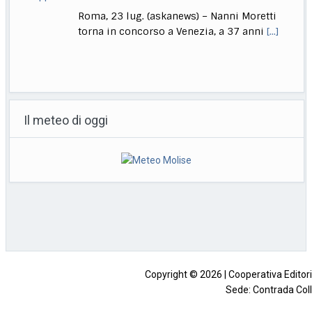
torna in concorso a Venezia, a 37 anni
[...]
Ok da Cdm a ddl su imputabilità minori, Nordio: non abbassa
l’età
Il meteo di oggi
Roma, 23 lug. (askanews) -"La criminalità
minorile è in aumento sia
quantitativamente che qualitativamente.
Non
[...]
Zelensky ringrazia l’Ue per 21esimo pacchetto sanzioni alla
Russia
Kiev, 23 lug. (askanews) – Il presidente
ucraino Volodymyr Zelensky ha ringraziato
l’Unione europea e
[...]
Copyright © 2026 | Cooperativa Editorial
Sede: Contrada Coll
Impresa beneficiaria dei contributi di cui al decreto legislativo 15 mag