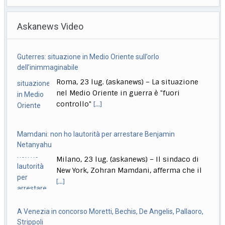
sempre
Askanews Video
Roma, 23 lug. (askanews) – Un provvedimento che
renderà più facile punire i minorenni che
[...]
Guterres: situazione in Medio Oriente sull’orlo
Meloni: puniamo i ragazzi che pensano di poter fare come
dell’inimmaginabile
vogliono
Roma, 23 lug. (askanews) – La situazione
Roma, 23 lug. (askanews) – "Chi aggredisce, chi rapina,
nel Medio Oriente in guerra è "fuori
chi devasta deve pagare sempre, anche
[...]
controllo"
[...]
Mamdani: non ho lautorità per arrestare Benjamin
Netanyahu
Milano, 23 lug. (askanews) – Il sindaco di
New York, Zohran Mamdani, afferma che il
[...]
A Venezia in concorso Moretti, Bechis, De Angelis, Pallaoro,
Strippoli
Roma, 23 lug. (askanews) – Nanni Moretti