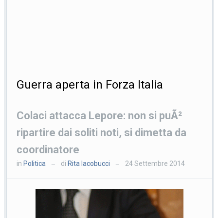
Guerra aperta in Forza Italia
Colaci attacca Lepore: non si puÃ²
ripartire dai soliti noti, si dimetta da
coordinatore
in
Politica
di
Rita Iacobucci
24 Settembre 2014
—
—