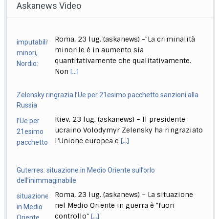
Askanews Video
la 18ª tappa del Tour de France
[...]
Stretta governo su reati di minori. Meloni: chi sbaglia paga
Zelensky ringrazia l’Ue per 21esimo pacchetto sanzioni alla
sempre
Russia
Roma, 23 lug. (askanews) – Un provvedimento che
Kiev, 23 lug. (askanews) – Il presidente
renderà più facile punire i minorenni che
[...]
ucraino Volodymyr Zelensky ha ringraziato
l’Unione europea e
[...]
Guterres: situazione in Medio Oriente sull’orlo
dell’inimmaginabile
Roma, 23 lug. (askanews) – La situazione
nel Medio Oriente in guerra è "fuori
controllo"
[...]
Mamdani: non ho lautorità per arrestare Benjamin
Netanyahu
Milano, 23 lug. (askanews) – Il sindaco di
New York, Zohran Mamdani, afferma che il