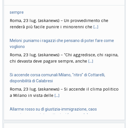
Meloni: puniamo i ragazzi che pensano di poter fare come
vogliono
Roma, 23 lug. (askanews) – "Chi aggredisce, chi rapina,
chi devasta deve pagare sempre, anche
[...]
Si accende corsa comunali Milano, "ritiro" di Cottarelli,
disponibilità di Calabresi
Roma, 23 lug. (askanews) – Si accende il clima politico
a Milano in vista delle
[...]
Allarme rosso su dl giustizia-immigrazione, caos
maggioranza su intercettazioni (e non solo)
Roma, 23 lug. (askanews) – Il dl Giustizia-
immigrazione si è trasformato in una grossa grana
[...]
Ciclismo, Carapaz vince la 18esima tappa. Pogacar controlla
Roma, 23 lug. (askanews) – Richard Carapaz conquista