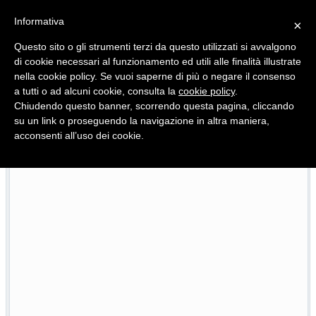
Informativa
×
Questo sito o gli strumenti terzi da questo utilizzati si avvalgono
di cookie necessari al funzionamento ed utili alle finalità illustrate
nella cookie policy. Se vuoi saperne di più o negare il consenso
Quotidiano d'informazione distribuito in Molise con
a tutti o ad alcuni cookie, consulta la
cookie policy
.
Chiudendo questo banner, scorrendo questa pagina, cliccando
su un link o proseguendo la navigazione in altra maniera,
acconsenti all’uso dei cookie.
468 progetti finanziati, 33 in ritardo: Niro riferisce sull’att
23/07/2026