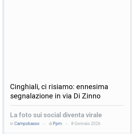
Cinghiali, ci risiamo: ennesima
segnalazione in via Di Zinno
La foto sui social diventa virale
in
Campobasso
di
Ppm
8 Gennaio 2026
—
—