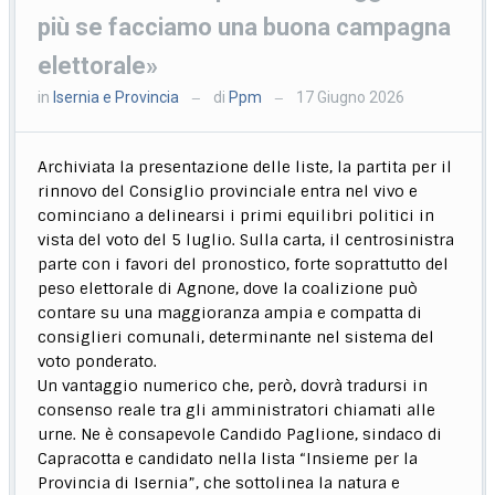
più se facciamo una buona campagna
elettorale»
in
Isernia e Provincia
di
Ppm
17 Giugno 2026
—
—
Archiviata la presentazione delle liste, la partita per il
rinnovo del Consiglio provinciale entra nel vivo e
cominciano a delinearsi i primi equilibri politici in
vista del voto del 5 luglio. Sulla carta, il centrosinistra
parte con i favori del pronostico, forte soprattutto del
peso elettorale di Agnone, dove la coalizione può
contare su una maggioranza ampia e compatta di
consiglieri comunali, determinante nel sistema del
voto ponderato.
Un vantaggio numerico che, però, dovrà tradursi in
consenso reale tra gli amministratori chiamati alle
urne. Ne è consapevole Candido Paglione, sindaco di
Capracotta e candidato nella lista “Insieme per la
Provincia di Isernia”, che sottolinea la natura e