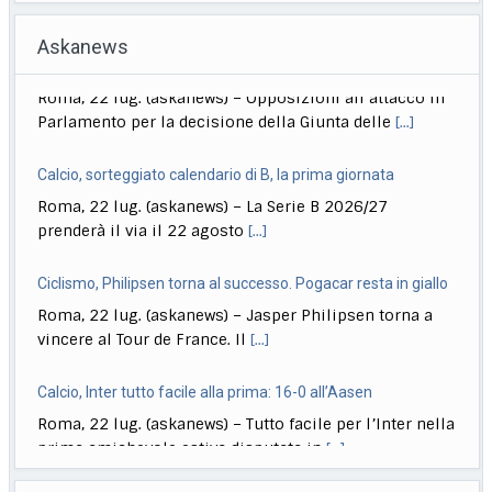
Askanews
Calcio, sorteggiato calendario di B, la prima giornata
Roma, 22 lug. (askanews) – La Serie B 2026/27
prenderà il via il 22 agosto
[...]
Ciclismo, Philipsen torna al successo. Pogacar resta in giallo
Roma, 22 lug. (askanews) – Jasper Philipsen torna a
vincere al Tour de France. Il
[...]
Calcio, Inter tutto facile alla prima: 16-0 all’Aasen
Roma, 22 lug. (askanews) – Tutto facile per l’Inter nella
prima amichevole estiva disputata in
[...]
Musica, "Sono Lucio": dal 18 settembre antologia di Dalla
Roma, 22 lug. (askanews) – Il 18 settembre esce "Sono
Askanews Video
Lucio" (Sony Music Italy), l’antologia
[...]