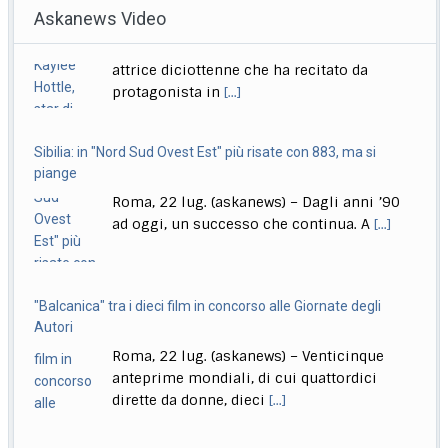
Delmastro, Giunta Camera dice no a uso chat, opposizioni
Sibilia: in "Nord Sud Ovest Est" più risate con 883, ma si
all’attacco in Parlamento
piange
Roma, 22 lug. (askanews) – Opposizioni all’attacco in
Roma, 22 lug. (askanews) – Dagli anni ’90
Parlamento per la decisione della Giunta delle
[...]
ad oggi, un successo che continua. A
[...]
"Balcanica" tra i dieci film in concorso alle Giornate degli
Autori
Roma, 22 lug. (askanews) – Venticinque
anteprime mondiali, di cui quattordici
dirette da donne, dieci
[...]
Conte: "Governo blocca Italia, si ferma per proteggere
amichetti partito"
Roma, 22 lug. (askanews) – "Questo è
diventato il governo blocca Italia. Il