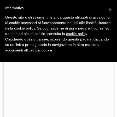
Informativa
×
Questo sito o gli strumenti terzi da questo utilizzati si avvalgono
di cookie necessari al funzionamento ed utili alle finalità illustrate
nella cookie policy. Se vuoi saperne di più o negare il consenso
Quotidiano d'informazione distribuito in Molise con
a tutti o ad alcuni cookie, consulta la
cookie policy
.
Chiudendo questo banner, scorrendo questa pagina, cliccando
su un link o proseguendo la navigazione in altra maniera,
acconsenti all’uso dei cookie.
Viadotto Anacoreta, via libera all’intervento da 15 milioni
22/07/2026