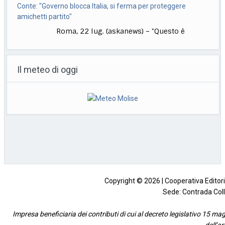
governo si
[...]
Bologna, Salvini: non dico Lepore abbia istigato ma se usi
certi toni..
Il meteo di oggi
Bologna, 22 lug. (askanews) – "Non voglio
dire che qualcuno abbia istigato alla
violenza o
[...]
Muore a 18 anni l’attrice Kaylee Hottle, star di "Godzilla vs
Kong"
Milano, 22 lug. (askanews) – Kaylee Hottle,
attrice diciottenne che ha recitato da
protagonista in
[...]
Copyright © 2026 | Cooperativa Editorial
Sede: Contrada Coll
Impresa beneficiaria dei contributi di cui al decreto legislativo 15 mag
dell’a