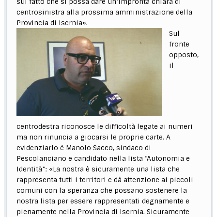
sul fatto che si possa dare un’impronta chiara di
centrosinistra alla prossima amministrazione della
Provincia di Isernia».
Sul
fronte
opposto,
il
centrodestra riconosce le difficoltà legate ai numeri
ma non rinuncia a giocarsi le proprie carte. A
evidenziarlo è Manolo Sacco, sindaco di
Pescolanciano e candidato nella lista “Autonomia e
Identità”: «La nostra è sicuramente una lista che
rappresenta tutti i territori e dà attenzione ai piccoli
comuni con la speranza che possano sostenere la
nostra lista per essere rappresentati degnamente e
pienamente nella Provincia di Isernia. Sicuramente