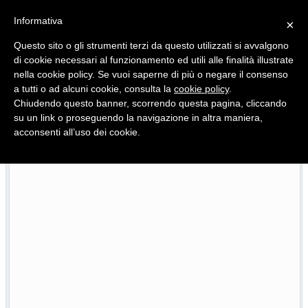
Informativa
×
Questo sito o gli strumenti terzi da questo utilizzati si avvalgono
di cookie necessari al funzionamento ed utili alle finalità illustrate
nella cookie policy. Se vuoi saperne di più o negare il consenso
Quotidiano d'informazione distribuito in Molise con
a tutti o ad alcuni cookie, consulta la
cookie policy
.
Chiudendo questo banner, scorrendo questa pagina, cliccando
su un link o proseguendo la navigazione in altra maniera,
acconsenti all’uso dei cookie.
468 progetti finanziati, 33 in ritardo: Niro riferisce sull’attua
23/07/2026