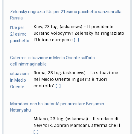
sempre
Russia
Roma, 23 lug. (askanews) – Un provvedimento che
Kiev, 23 lug. (askanews) – Il presidente
renderà più facile punire i minorenni che
[...]
ucraino Volodymyr Zelensky ha ringraziato
l’Unione europea e
[...]
Guterres: situazione in Medio Oriente sull’orlo
dell’inimmaginabile
Roma, 23 lug. (askanews) – La situazione
nel Medio Oriente in guerra è "fuori
controllo"
[...]
Mamdani: non ho lautorità per arrestare Benjamin
Netanyahu
Milano, 23 lug. (askanews) – Il sindaco di
New York, Zohran Mamdani, afferma che il
[...]