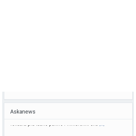
Askanews
Meloni: puniamo i ragazzi che pensano di poter fare come
vogliono