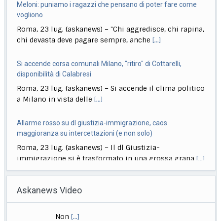
Roma, 23 lug. (askanews) – "Chi aggredisce, chi rapina,
chi devasta deve pagare sempre, anche
[...]
Si accende corsa comunali Milano, "ritiro" di Cottarelli,
disponibilità di Calabresi
Roma, 23 lug. (askanews) – Si accende il clima politico
a Milano in vista delle
[...]
Allarme rosso su dl giustizia-immigrazione, caos
maggioranza su intercettazioni (e non solo)
Roma, 23 lug. (askanews) – Il dl Giustizia-
immigrazione si è trasformato in una grossa grana
[...]
Ciclismo, Carapaz vince la 18esima tappa. Pogacar controlla
Roma, 23 lug. (askanews) – Richard Carapaz conquista
Askanews Video
la 18ª tappa del Tour de France
[...]
Stretta governo su reati di minori. Meloni: chi sbaglia paga
Zelensky ringrazia l’Ue per 21esimo pacchetto sanzioni alla