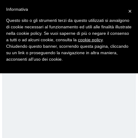
Informativa
×
Questo sito o gli strumenti terzi da questo utilizzati si avvalgono
di cookie necessari al funzionamento ed utili alle finalità illustrate
nella cookie policy. Se vuoi saperne di più o negare il consenso
Quotidiano d'informazione distribuito in Molise con
a tutti o ad alcuni cookie, consulta la
cookie policy
.
Chiudendo questo banner, scorrendo questa pagina, cliccando
su un link o proseguendo la navigazione in altra maniera,
acconsenti all’uso dei cookie.
Viadotto Anacoreta, via libera all’intervento da 15 milioni
22/07/2026