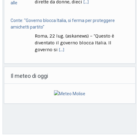
Conte: "Governo blocca Italia, si ferma per proteggere
amichetti partito"
Roma, 22 lug. (askanews) – "Questo è
diventato il governo blocca Italia. Il
governo si
[...]
Bologna, Salvini: non dico Lepore abbia istigato ma se usi
certi toni..
Il meteo di oggi
Bologna, 22 lug. (askanews) – "Non voglio
dire che qualcuno abbia istigato alla
violenza o
[...]
Muore a 18 anni l’attrice Kaylee Hottle, star di "Godzilla vs
Kong"
Milano, 22 lug. (askanews) – Kaylee Hottle,
attrice diciottenne che ha recitato da
protagonista in
[...]
Copyright © 2026 | Cooperativa Editorial