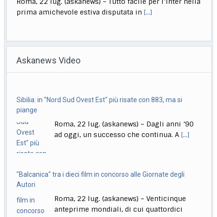
prima amichevole estiva disputata in
[...]
Musica, "Sono Lucio": dal 18 settembre antologia di Dalla
Roma, 22 lug. (askanews) – Il 18 settembre esce "Sono
Askanews Video
Lucio" (Sony Music Italy), l’antologia
[...]
Delmastro, Giunta Camera dice no a uso chat, opposizioni
Sibilia: in "Nord Sud Ovest Est" più risate con 883, ma si
all’attacco in Parlamento
piange
Roma, 22 lug. (askanews) – Opposizioni all’attacco in
Roma, 22 lug. (askanews) – Dagli anni ’90
Parlamento per la decisione della Giunta delle
[...]
ad oggi, un successo che continua. A
[...]
"Balcanica" tra i dieci film in concorso alle Giornate degli
Autori
Roma, 22 lug. (askanews) – Venticinque
anteprime mondiali, di cui quattordici
dirette da donne, dieci
[...]