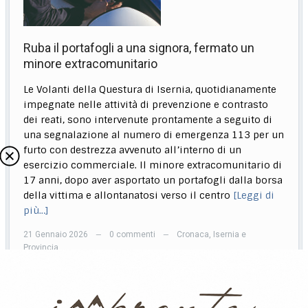
Ruba il portafogli a una signora, fermato un
minore extracomunitario
Le Volanti della Questura di Isernia, quotidianamente
impegnate nelle attività di prevenzione e contrasto
dei reati, sono intervenute prontamente a seguito di
una segnalazione al numero di emergenza 113 per un
furto con destrezza avvenuto all’interno di un
esercizio commerciale. Il minore extracomunitario di
17 anni, dopo aver asportato un portafogli dalla borsa
della vittima e allontanatosi verso il centro
[Leggi di
più…]
21 Gennaio 2026
0 commenti
Cronaca
,
Isernia e
—
—
Provincia
Precedente
1
2
3
4
5
…
88
Successivo