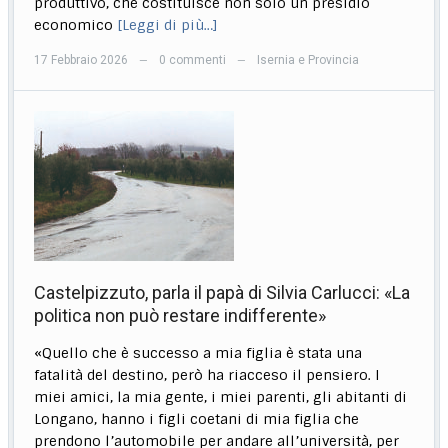
produttivo, che costituisce non solo un presidio
economico
[Leggi di più…]
17 Febbraio 2026
0 commenti
Isernia e Provincia
—
—
Castelpizzuto, parla il papà di Silvia Carlucci: «La
politica non può restare indifferente»
«Quello che è successo a mia figlia è stata una
fatalità del destino, però ha riacceso il pensiero. I
miei amici, la mia gente, i miei parenti, gli abitanti di
Longano, hanno i figli coetani di mia figlia che
prendono l’automobile per andare all’università, per