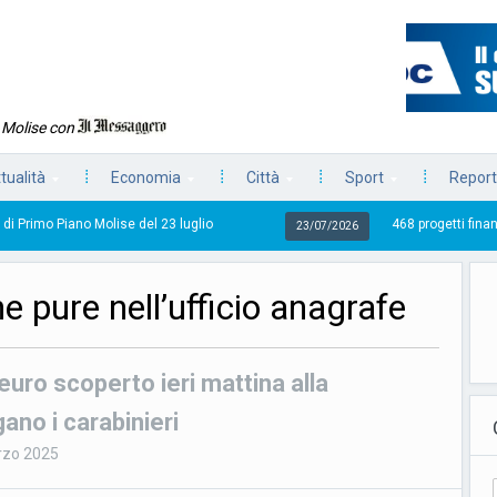
n Molise con
tualità
Economia
Città
Sport
Report
lise del 23 luglio
468 progetti finanziati, 33 in ritardo
23/07/2026
ne pure nell’ufficio anagrafe
 euro scoperto ieri mattina alla
ano i carabinieri
rzo 2025