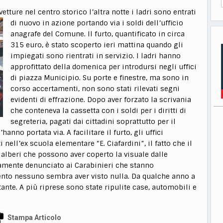
tture nel centro storico l’altra notte i ladri sono entrati
di nuovo in azione portando via i soldi
dell’ufficio
anagrafe del Comune. Il furto, quantificato in circa
315 euro, è stato scoperto ieri mattina quando gli
impiegati sono rientrati in servizio. I ladri hanno
approfittato della domenica per introdursi negli uffici
di piazza Municipio. Su porte e finestre, ma sono in
corso accertamenti, non sono stati rilevati segni
evidenti di effrazione. Dopo aver forzato la scrivania
che conteneva la cassetta con i soldi per i diritti di
segreteria, pagati dai cittadini soprattutto per il
’hanno portata via. A facilitare il furto, gli uffici
nell’ex scuola elementare “E. Ciafardini”, il fatto che il
 alberi che possono aver coperto la visuale dalle
vviamente denunciato ai Carabinieri che stanno
nto nessuno sembra aver visto nulla. Da qualche anno a
tante. A più riprese sono state ripulite case, automobili e
Stampa Articolo