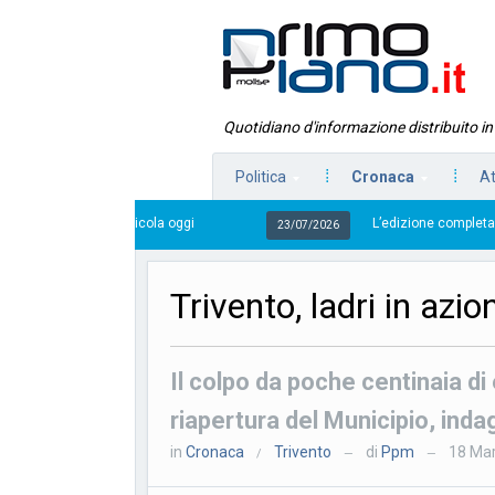
Quotidiano d'informazione distribuito i
Politica
Cronaca
At
in edicola oggi
L’edizione completa di Primo Piano Mo
23/07/2026
Trivento, ladri in azio
Il colpo da poche centinaia di
riapertura del Municipio, indag
in
Cronaca
Trivento
di
Ppm
18 Ma
/
—
—