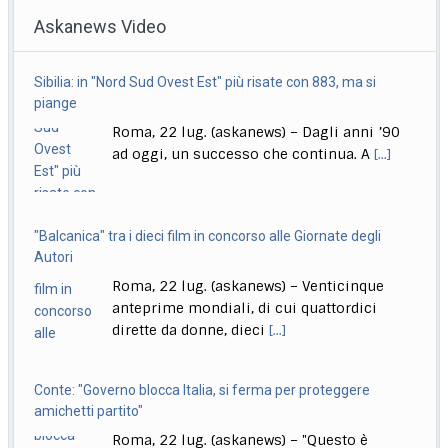
Roma, 22 lug. (askanews) – Il 18 settembre esce "Sono
Askanews Video
Lucio" (Sony Music Italy), l’antologia
[...]
Delmastro, Giunta Camera dice no a uso chat, opposizioni
Sibilia: in "Nord Sud Ovest Est" più risate con 883, ma si
all’attacco in Parlamento
piange
Roma, 22 lug. (askanews) – Opposizioni all’attacco in
Roma, 22 lug. (askanews) – Dagli anni ’90
Parlamento per la decisione della Giunta delle
[...]
ad oggi, un successo che continua. A
[...]
"Balcanica" tra i dieci film in concorso alle Giornate degli
Autori
Roma, 22 lug. (askanews) – Venticinque
anteprime mondiali, di cui quattordici
dirette da donne, dieci
[...]
Conte: "Governo blocca Italia, si ferma per proteggere
amichetti partito"
Roma, 22 lug. (askanews) – "Questo è