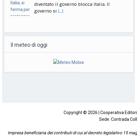
diventato il governo blocca Italia. Il
governo si
[...]
Bologna, Salvini: non dico Lepore abbia istigato ma se usi
certi toni..
Il meteo di oggi
Bologna, 22 lug. (askanews) – "Non voglio
dire che qualcuno abbia istigato alla
violenza o
[...]
Muore a 18 anni l’attrice Kaylee Hottle, star di "Godzilla vs
Kong"
Milano, 22 lug. (askanews) – Kaylee Hottle,
attrice diciottenne che ha recitato da
protagonista in
[...]
Copyright © 2026 | Cooperativa Editorial
Sede: Contrada Coll
Impresa beneficiaria dei contributi di cui al decreto legislativo 15 mag