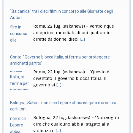
Parlamento per la decisione della Giunta delle
[...]
"Balcanica" tra i dieci film in concorso alle Giornate degli
Calcio, sorteggiato calendario di B, la prima giornata
Autori
Roma, 22 lug. (askanews) – La Serie B 2026/27
Roma, 22 lug. (askanews) – Venticinque
prenderà il via il 22 agosto
[...]
anteprime mondiali, di cui quattordici
dirette da donne, dieci
[...]
Conte: "Governo blocca Italia, si ferma per proteggere
amichetti partito"
Roma, 22 lug. (askanews) – "Questo è
diventato il governo blocca Italia. Il
governo si
[...]
Bologna, Salvini: non dico Lepore abbia istigato ma se usi
certi toni..
Bologna, 22 lug. (askanews) – "Non voglio
dire che qualcuno abbia istigato alla
violenza o
[...]