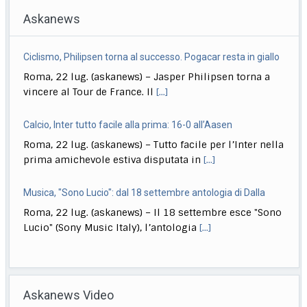
Askanews
Ciclismo, Philipsen torna al successo. Pogacar resta in giallo
Roma, 22 lug. (askanews) – Jasper Philipsen torna a
vincere al Tour de France. Il
[...]
Calcio, Inter tutto facile alla prima: 16-0 all’Aasen
Roma, 22 lug. (askanews) – Tutto facile per l’Inter nella
prima amichevole estiva disputata in
[...]
Musica, "Sono Lucio": dal 18 settembre antologia di Dalla
Roma, 22 lug. (askanews) – Il 18 settembre esce "Sono
Lucio" (Sony Music Italy), l’antologia
[...]
Delmastro, Giunta Camera dice no a uso chat, opposizioni
all’attacco in Parlamento
Askanews Video
Roma, 22 lug. (askanews) – Opposizioni all’attacco in