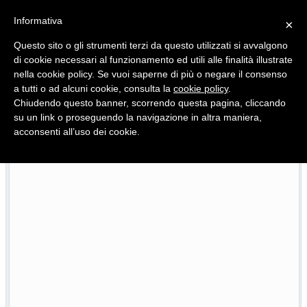
Informativa
×
Questo sito o gli strumenti terzi da questo utilizzati si avvalgono
di cookie necessari al funzionamento ed utili alle finalità illustrate
nella cookie policy. Se vuoi saperne di più o negare il consenso
Quotidiano d'informazione distribuito in Molise con
a tutti o ad alcuni cookie, consulta la
cookie policy
.
Chiudendo questo banner, scorrendo questa pagina, cliccando
su un link o proseguendo la navigazione in altra maniera,
acconsenti all’uso dei cookie.
Torna la Pezzata, la sagra che racconta l’anima della montagna
22/07/2026