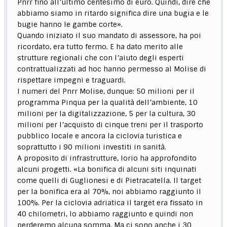
Pnrr fino all’ultimo centesimo di euro. Quindi, dire che
abbiamo siamo in ritardo significa dire una bugia e le
bugie hanno le gambe corte».
Quando iniziato il suo mandato di assessore, ha poi
ricordato, era tutto fermo. E ha dato merito alle
strutture regionali che con l’aiuto degli esperti
contrattualizzati ad hoc hanno permesso al Molise di
rispettare impegni e traguardi.
I numeri del Pnrr Molise, dunque: 50 milioni per il
programma Pinqua per la qualità dell’ambiente, 10
milioni per la digitalizzazione, 5 per la cultura, 30
milioni per l’acquisto di cinque treni per il trasporto
pubblico locale e ancora la ciclovia turistica e
soprattutto i 90 milioni investiti in sanità.
A proposito di infrastrutture, Iorio ha approfondito
alcuni progetti. «La bonifica di alcuni siti inquinati
come quelli di Guglionesi e di Pietracatella. Il target
per la bonifica era al 70%, noi abbiamo raggiunto il
100%. Per la ciclovia adriatica il target era fissato in
40 chilometri, lo abbiamo raggiunto e quindi non
perderemo alcuna somma. Ma ci sono anche i 30