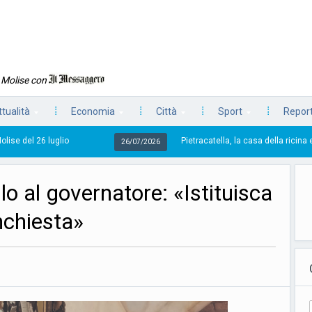
n Molise con
ttualità
Economia
Città
Sport
Report
o
Pietracatella, la casa della ricina e quella culla ch
26/07/2026
lo al governatore: «Istituisca
nchiesta»