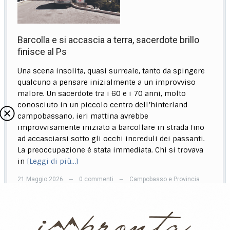
Barcolla e si accascia a terra, sacerdote brillo
finisce al Ps
Una scena insolita, quasi surreale, tanto da spingere
qualcuno a pensare inizialmente a un improvviso
malore. Un sacerdote tra i 60 e i 70 anni, molto
conosciuto in un piccolo centro dell’hinterland
campobassano, ieri mattina avrebbe
improvvisamente iniziato a barcollare in strada fino
ad accasciarsi sotto gli occhi increduli dei passanti.
La preoccupazione è stata immediata. Chi si trovava
in
[Leggi di più…]
21 Maggio 2026
0 commenti
Campobasso e Provincia
—
—
Precedente
1
2
3
4
5
…
100
Successivo