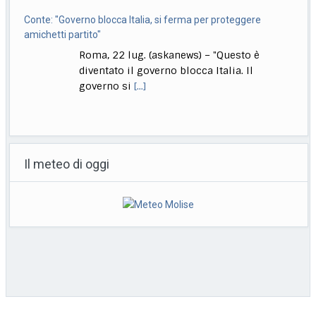
Conte: "Governo blocca Italia, si ferma per proteggere
amichetti partito"
Roma, 22 lug. (askanews) – "Questo è
diventato il governo blocca Italia. Il
governo si
[...]
Bologna, Salvini: non dico Lepore abbia istigato ma se usi
certi toni..
Il meteo di oggi
Bologna, 22 lug. (askanews) – "Non voglio
dire che qualcuno abbia istigato alla
violenza o
[...]
Muore a 18 anni l’attrice Kaylee Hottle, star di "Godzilla vs
Kong"
Milano, 22 lug. (askanews) – Kaylee Hottle,
attrice diciottenne che ha recitato da
protagonista in
[...]
Copyright © 2026 | Cooperativa Editorial