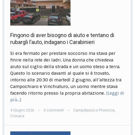
Fingono di aver bisogno di aiuto e tentano di
rubargli l’auto, indagano i Carabinieri
Si era fermato per prestare soccorso ma stava per
finire nella rete dei ladri. Una donna che chiedeva
aiuto sul ciglio della strada e un uomo steso a terra.
Questo lo scenario davanti al quale si è trovato,
intorno alle 20:30 di martedì 2 giugno, all’altezza tra
Campochiaro e Vinchiaturo, un uomo mentre stava
facendo ritorno presso la propria abitazione.
[Leggi di
più…]
4 Giugno 2026
0 commenti
Campobasso e Provincia
,
—
—
Cronaca