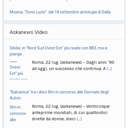
Musica, "Sono Lucio": dal 18 settembre antologia di Dalla
Roma, 22 lug. (askanews) – Il 18 settembre esce "Sono
Askanews Video
Lucio" (Sony Music Italy), l’antologia
[...]
Delmastro, Giunta Camera dice no a uso chat, opposizioni
Sibilia: in "Nord Sud Ovest Est" più risate con 883, ma si
all’attacco in Parlamento
piange
Roma, 22 lug. (askanews) – Opposizioni all’attacco in
Roma, 22 lug. (askanews) – Dagli anni ’90
Parlamento per la decisione della Giunta delle
[...]
ad oggi, un successo che continua. A
[...]
"Balcanica" tra i dieci film in concorso alle Giornate degli
Autori
Roma, 22 lug. (askanews) – Venticinque
anteprime mondiali, di cui quattordici
dirette da donne, dieci
[...]