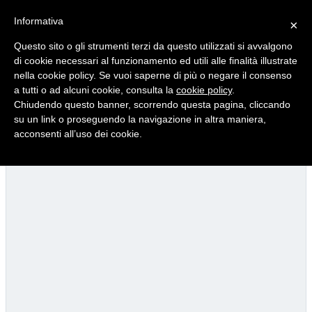
Informativa
×
Questo sito o gli strumenti terzi da questo utilizzati si avvalgono
di cookie necessari al funzionamento ed utili alle finalità illustrate
nella cookie policy. Se vuoi saperne di più o negare il consenso
Quotidiano d'informazione distribuito in Molise con
a tutti o ad alcuni cookie, consulta la
cookie policy
.
Chiudendo questo banner, scorrendo questa pagina, cliccando
su un link o proseguendo la navigazione in altra maniera,
acconsenti all’uso dei cookie.
Viadotto Anacoreta, via libera all’intervento da 15 milioni
2/07/2026